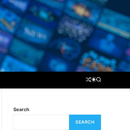
S
S
S
H
W
E
U
I
A
F
T
R
F
C
C
L
H
H
Search
E
C
O
L
SEARCH
O