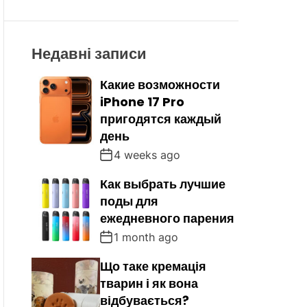
R
M
O
D
Недавні записи
E
Какие возможности
iPhone 17 Pro
пригодятся каждый
день
4 weeks ago
Как выбрать лучшие
поды для
ежедневного парения
1 month ago
Що таке кремація
тварин і як вона
відбувається?