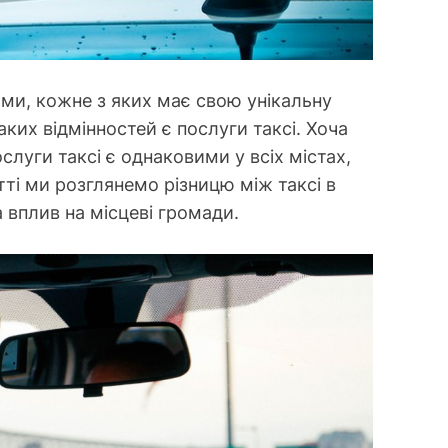
тами, кожне з яких має свою унікальну
аких відмінностей є послуги таксі. Хоча
луги таксі є однаковими у всіх містах,
атті ми розглянемо різницю між таксі в
а вплив на місцеві громади.