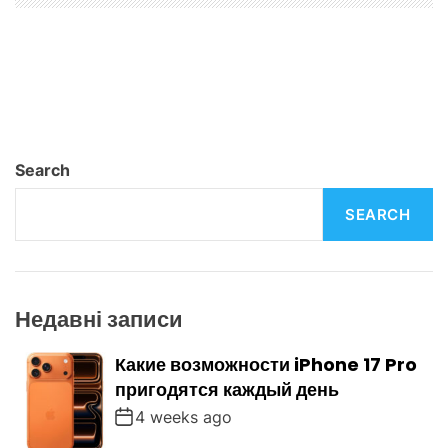
t
i
o
n
Search
SEARCH
Недавні записи
Какие возможности iPhone 17 Pro
пригодятся каждый день
4 weeks ago