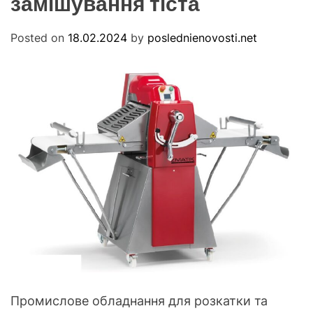
замішування тіста
s
M
O
t
D
Posted on
18.02.2024
by
poslednienovosti.net
i
E
Промислове обладнання для розкатки та