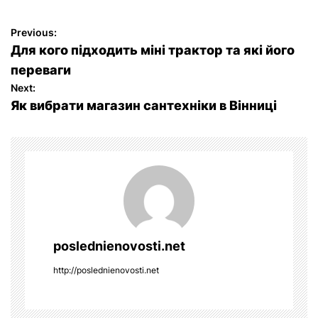
P
Previous:
Для кого підходить міні трактор та які його
o
переваги
Next:
s
Як вибрати магазин сантехніки в Вінниці
t
n
a
v
poslednienovosti.net
i
http://poslednienovosti.net
g
a