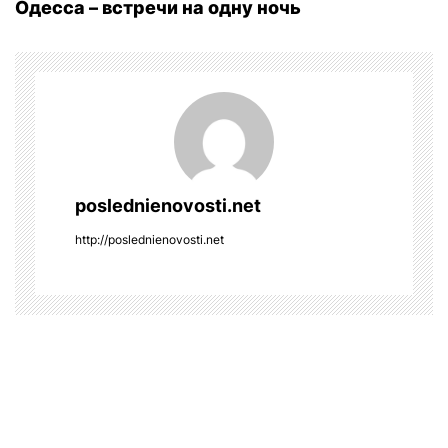
Одесса – встречи на одну ночь
s
t
n
a
v
poslednienovosti.net
i
http://poslednienovosti.net
g
a
t
i