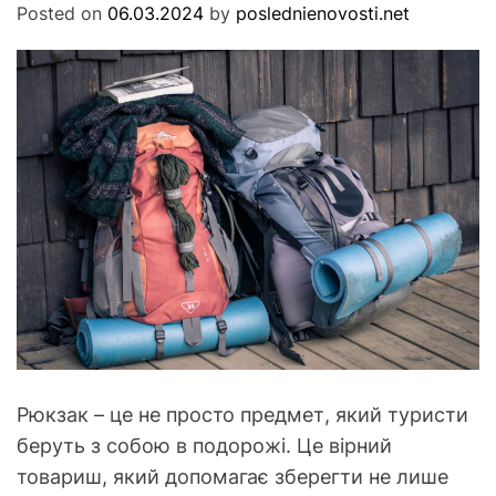
s
Posted on
06.03.2024
by
poslednienovosti.net
M
O
t
D
i
E
Рюкзак – це не просто предмет, який туристи
беруть з собою в подорожі. Це вірний
товариш, який допомагає зберегти не лише