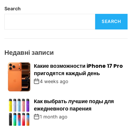
o
Search
n
SEARCH
Недавні записи
Какие возможности iPhone 17 Pro
пригодятся каждый день
4 weeks ago
Как выбрать лучшие поды для
ежедневного парения
1 month ago