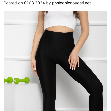
s
Posted on
01.03.2024
by
poslednienovosti.net
M
O
t
D
i
E