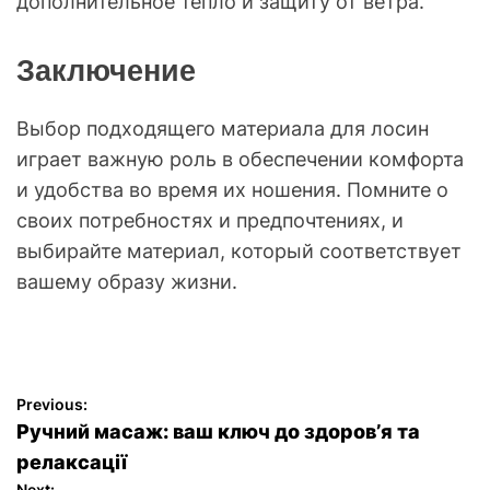
дополнительное тепло и защиту от ветра.
Заключение
Выбор подходящего материала для лосин
играет важную роль в обеспечении комфорта
и удобства во время их ношения. Помните о
своих потребностях и предпочтениях, и
выбирайте материал, который соответствует
вашему образу жизни.
P
Previous:
Ручний масаж: ваш ключ до здоров’я та
o
релаксації
Next: