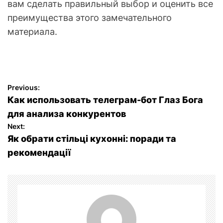
вам сделать правильный выбор и оценить все
преимущества этого замечательного
материала.
P
Previous:
Как использовать телеграм-бот Глаз Бога
o
для анализа конкурентов
Next:
s
Як обрати стільці кухонні: поради та
t
рекомендації
n
a
v