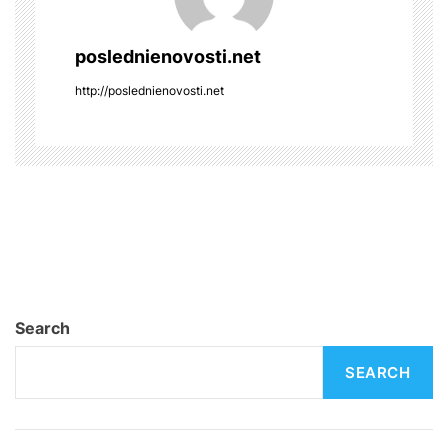
i
poslednienovosti.net
g
http://poslednienovosti.net
a
t
i
o
n
Search
SEARCH