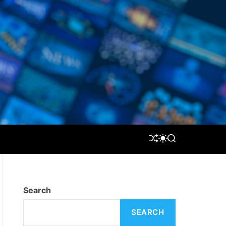
S
S
S
H
W
E
U
I
A
F
T
R
F
C
C
L
H
H
Search
E
C
O
L
SEARCH
O