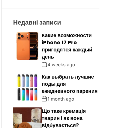
R
M
O
D
Недавні записи
E
Какие возможности
iPhone 17 Pro
пригодятся каждый
день
4 weeks ago
Как выбрать лучшие
поды для
ежедневного парения
1 month ago
Що таке кремація
тварин і як вона
відбувається?